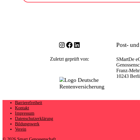
Instagram
Facebook
LinkedIn
Post- und
Zuletzt geprüft von:
SMartDe e
Genossensch
Franz-Mehri
10243 Berl
Barrierefreiheit
Kontakt
Impressum
Datenschutzerklärung
Bildungswerk
Verein
© 2026 Smart Genossenschaft