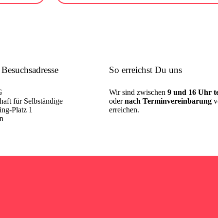
 Besuchsadresse
So erreichst Du uns
G
Wir sind zwischen
9 und 16 Uhr te
aft für Selbständige
oder
nach Terminvereinbarung
v
ng-Platz 1
erreichen.
in