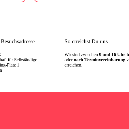
 Besuchsadresse
So erreichst Du uns
G
Wir sind zwischen
9 und 16 Uhr te
aft für Selbständige
oder
nach Terminvereinbarung
v
ng-Platz 1
erreichen.
in