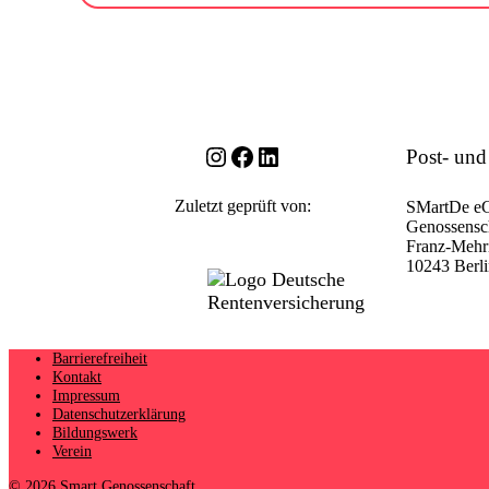
Instagram
Facebook
LinkedIn
Post- und
Zuletzt geprüft von:
SMartDe e
Genossensch
Franz-Mehri
10243 Berl
Barrierefreiheit
Kontakt
Impressum
Datenschutzerklärung
Bildungswerk
Verein
© 2026 Smart Genossenschaft