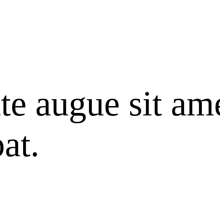
te augue sit am
at.