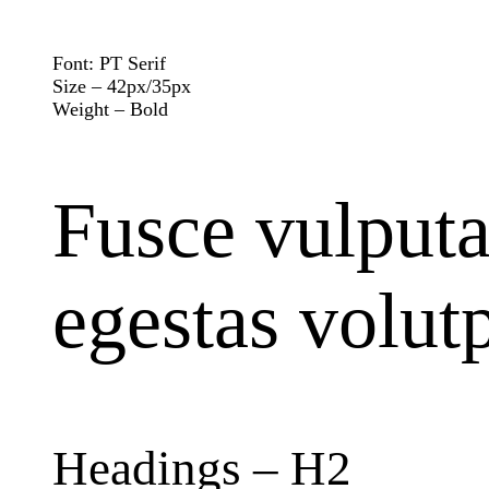
Font: PT Serif
Size – 42px/35px
Weight – Bold
Fusce vulputa
egestas volutp
Headings – H2