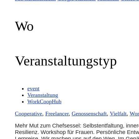
Wo
Veranstaltungstyp
event
Veranstaltung
WorkCoopHub
Cooperative
,
Freelancer
,
Genossenschaft
,
Vielfalt
,
Wor
Mehr Mut zum Chefsessel: Selbstentfaltung, inn
Resilienz. Workshop für Frauen. Persönliche Entwi
Lernreise. Wir machen uns auf den Weg. Im Gepäc