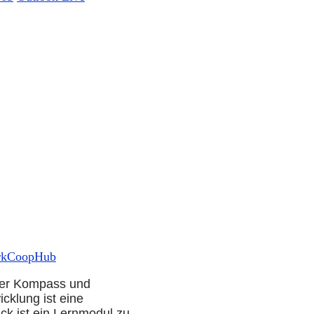
kCoopHub
erer Kompass und
cklung ist eine
k ist ein Lernmodul zu