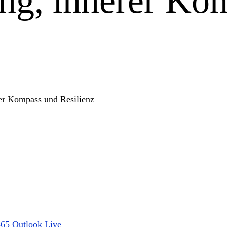
ung, innerer Ko
365
Outlook Live