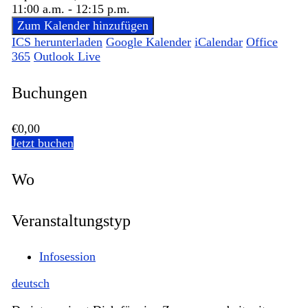
11:00 a.m. - 12:15 p.m.
Zum Kalender hinzufügen
ICS herunterladen
Google Kalender
iCalendar
Office
365
Outlook Live
Buchungen
€0,00
Jetzt buchen
Wo
Veranstaltungstyp
Infosession
deutsch